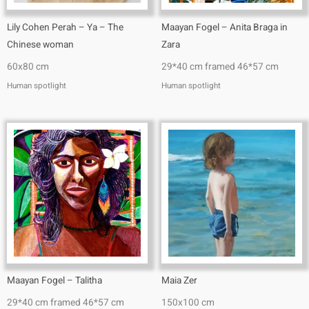
Lily Cohen Perah – Ya – The
Maayan Fogel – Anita Braga in
Chinese woman
Zara
60x80 cm
29*40 cm framed 46*57 cm
Human spotlight
Human spotlight
Maayan Fogel – Talitha
Maia Zer
29*40 cm framed 46*57 cm
150x100 cm