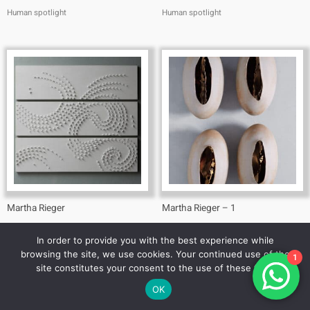
Human spotlight
Human spotlight
Martha Rieger
Martha Rieger – 1
180X180 cm
Length 27 cm
In order to provide you with the best experience while
Human spotlight
Human spotlight
browsing the site, we use cookies. Your continued use of the
1
site constitutes your consent to the use of these files.
OK