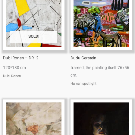
SOLD!
Dubi Ronen – DR12
Dudu Gerstein
120*180 cm
framed, the painting itself 76x56
cm.
Dubi Ronen
Human spotlight