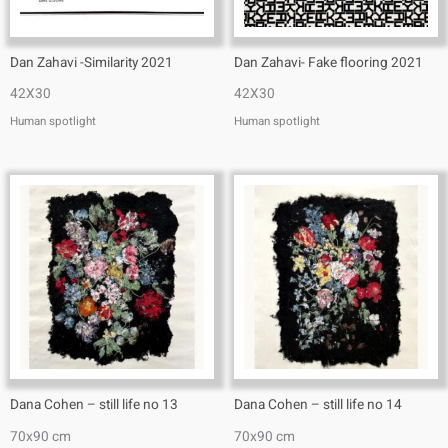
Dan Zahavi -Similarity 2021
Dan Zahavi- Fake flooring 2021
42X30
42X30
Human spotlight
Human spotlight
Dana Cohen – still life no 13
Dana Cohen – still life no 14
70x90 cm
70x90 cm