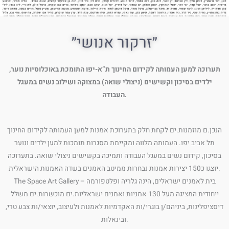
״זרקור אנושי⁩״
תערוכה למען העמותה לקידום החינוך ת”א-יפו התומכת באוכלוסיות נוער,
ילדים בסיכון וקשישים (ניצולי שואה) במצוקה ושילוב נשים במעגל
העבודה.
הנכן.ם מוזמנות.ים לקחת חלק בתערוכת אמנות למען העמותה לקידום החינוך
תל אביב יפו. העמותה מלווה ומקיימת מסגרות תומכות למען ילדים ונוער
בסיכון, קידום נשים במעגל העבודה ותמיכה בקשישים ניצולי שואה. בתערוכה
יוצגו כ150 יצירות אמנות נבחרות ממיטב האמנים בשדה האמנות הישראלית.
The Space Art Gallery – בית לאמנים ישראלים, הינה גלריה ופלטפורמה
ייחודית המציגה מעל 130 אמניות ואמנים ישראליות.ים מוכשרות.ים משלל
דיסציפלינות, ביניהם/ן בוגרי/ות האקדמיות לאמנות ולעיצוב, יוצאי/ות צבע טרי,
ובינאלות.