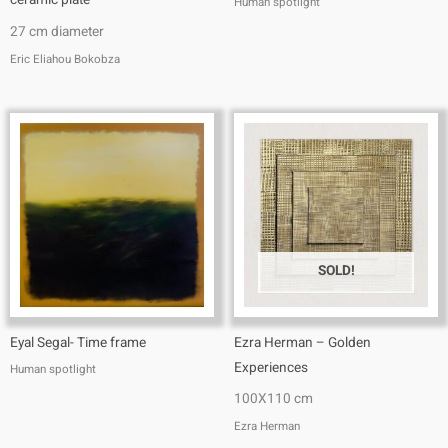
ceramic plate
Human spotlight
27 cm diameter
Eric Eliahou Bokobza
SOLD!
Eyal Segal- Time frame
Ezra Herman – Golden
Experiences
Human spotlight
100X110 cm
Ezra Herman