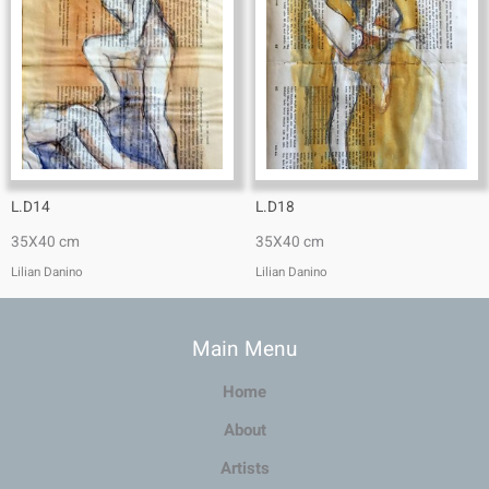
L.D14
L.D18
35X40 cm
35X40 cm
Lilian Danino
Lilian Danino
Main Menu
Home
About
Artists