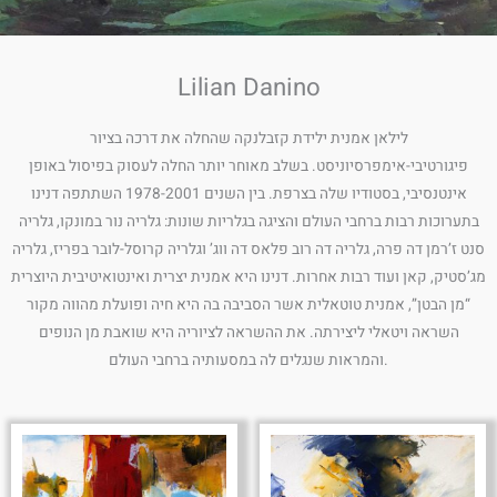
Lilian Danino
לילאן אמנית ילידת קזבלנקה שהחלה את דרכה בציור
פיגורטיבי-אימפרסיוניסט. בשלב מאוחר יותר החלה לעסוק בפיסול באופן
אינטנסיבי, בסטודיו שלה בצרפת. בין השנים 1978-2001 השתתפה דנינו
בתערוכות רבות ברחבי העולם והציגה בגלריות שונות: גלריה נור במונקו, גלריה
סנט ז’רמן דה פרה, גלריה דה רוב פלאס דה ווג’ וגלריה קרוסל-לובר בפריז, גלריה
מג’סטיק, קאן ועוד רבות אחרות. דנינו היא אמנית יצרית ואינטואיטיבית היוצרית
“מן הבטן”, אמנית טוטאלית אשר הסביבה בה היא חיה ופועלת מהווה מקור
השראה ויטאלי ליצירתה. את ההשראה לציוריה היא שואבת מן הנופים
והמראות שנגלים לה במסעותיה ברחבי העולם.