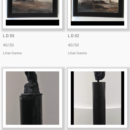
L.D 33
L.D 32
40/50
40/50
Lilian Danino
Lilian Danino