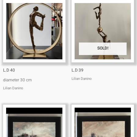
SOLD!
L.D 40
L.D 39
Lilian Danino
diameter 30 cm
Lilian Danino