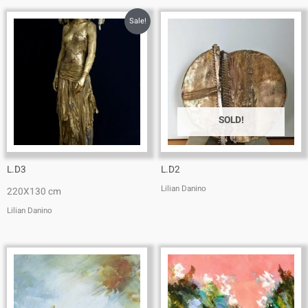
Sale!
SOLD!
L.D3
L.D2
Lilian Danino
220X130 cm
Lilian Danino