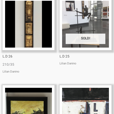
SOLD!
L.D 26
L.D 25
Lilian Danino
210/35
Lilian Danino