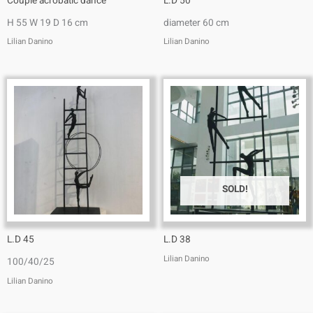
Couple acrobatic dance
L.D 50
H 55 W 19 D 16 cm
diameter 60 cm
Lilian Danino
Lilian Danino
SOLD!
L.D 45
L.D 38
Lilian Danino
100/40/25
Lilian Danino