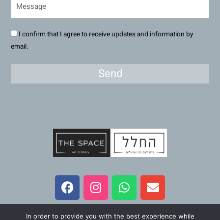
I confirm that I agree to receive updates and information by
email.
Send
F
I
W
E
a
n
h
n
c
s
a
v
e
t
t
e
In order to provide you with the best experience while
All Rights Reserved – The Space Art Gallery 2023