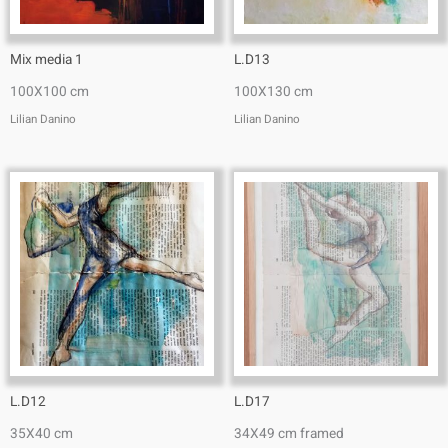
Mix media 1
L.D13
100X100 cm
100X130 cm
Lilian Danino
Lilian Danino
L.D12
L.D17
35X40 cm
34X49 cm framed