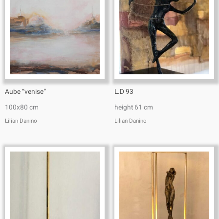
Aube “venise”
L.D 93
100x80 cm
height 61 cm
Lilian Danino
Lilian Danino