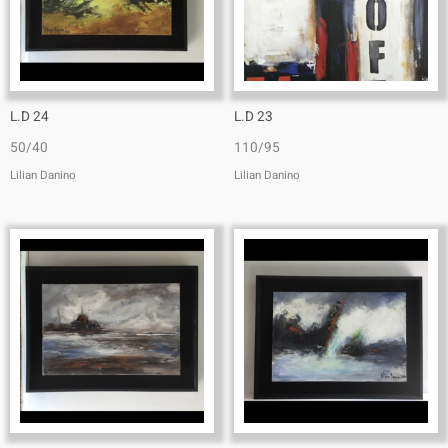
L.D 24
L.D 23
50/40
110/95
Lilian Danino
Lilian Danino