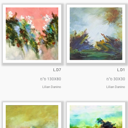
L.D7
L.D1
30X30 ס"מ
130X80 ס"מ
Lilian Danino
Lilian Danino