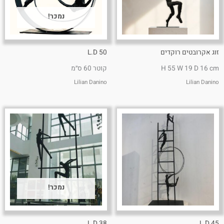
נמכר!
זוג אקרובטים רוקדים
L.D 50
H 55 W 19 D 16 cm
קוטר 60 ס״מ
Lilian Danino
Lilian Danino
נמכר!
L.D 38
L.D 45