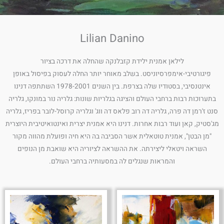
Lilian Danino
לילאן אמנית ילידת קזבלנקה שהחלה את דרכה בציור
פיגורטיבי-אימפרסיוניסט. בשלב מאוחר יותר החלה לעסוק בפיסול באופן
אינטנסיבי, בסטודיו שלה בצרפת. בין השנים 1978-2001 השתתפה דנינו
בתערוכות רבות ברחבי העולם והציגה בגלריות שונות: גלריה נור במונקו, גלריה
סנט ז'רמן דה פרה, גלריה דה רוב פלאס דה ווג' וגלריה קרוסל-לובר בפריז, גלריה
מג'סטיק, קאן ועוד רבות אחרות. דנינו היא אמנית יצרית ואינטואיטיבית היוצרית
"מן הבטן", אמנית טוטאלית אשר הסביבה בה היא חיה ופועלת מהווה מקור
השראה ויטאלי ליצירתה. את ההשראה לציוריה היא שואבת מן הנופים
והמראות שנגלים לה במסעותיה ברחבי העולם.