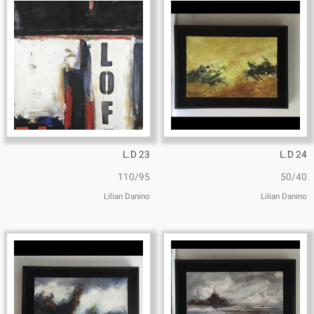
L.D 23
L.D 24
110/95
50/40
Lilian Danino
Lilian Danino