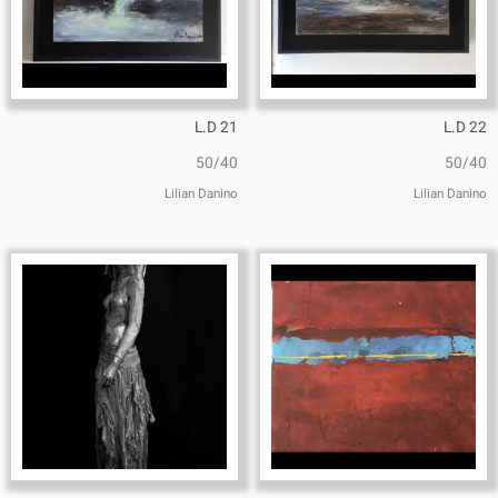
L.D 21
L.D 22
50/40
50/40
Lilian Danino
Lilian Danino