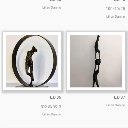
Lilian Danino
100/40/25
Lilian Danino
L.D 36
L.D 37
Lilian Danino
קוטר 35 ס״מ
Lilian Danino