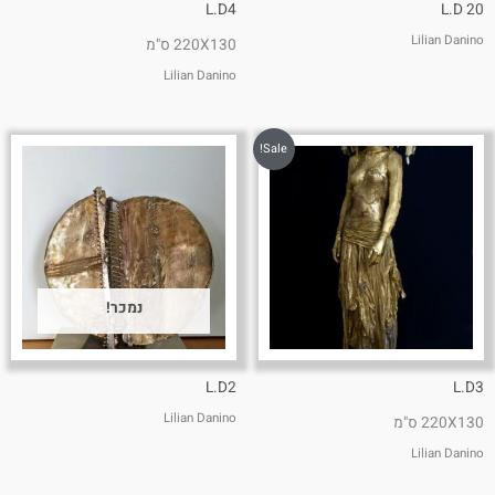
L.D4
L.D 20
Lilian Danino
220X130 ס"מ
Lilian Danino
Sale!
נמכר!
L.D2
L.D3
Lilian Danino
220X130 ס"מ
Lilian Danino