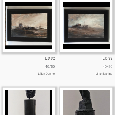
L.D 32
L.D 33
40/50
40/50
Lilian Danino
Lilian Danino