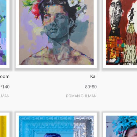
loom
Kai
140*80
80*80
LMAN
ROMAN GULMAN