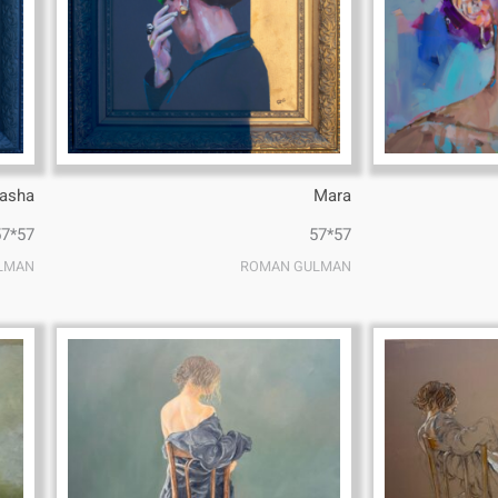
asha
Mara
57*57
57*57
LMAN
ROMAN GULMAN