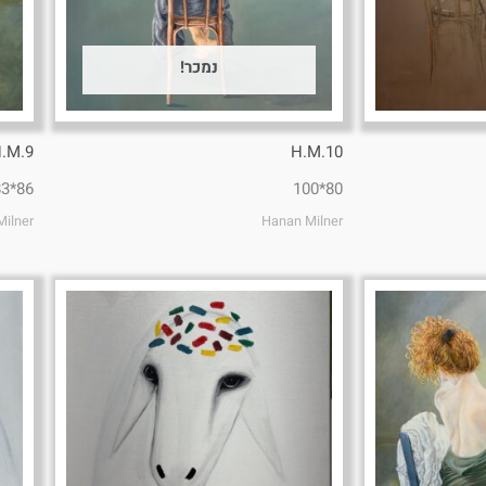
נמכר!
.M.9
H.M.10
86*83
80*100
ilner
Hanan Milner