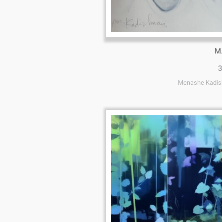
M
3
Menashe Kadi