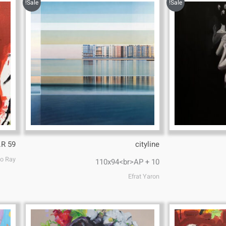
Sale!
Sale!
.R 59
cityline
o Ray
110x94<br>AP + 10
Efrat Yaron