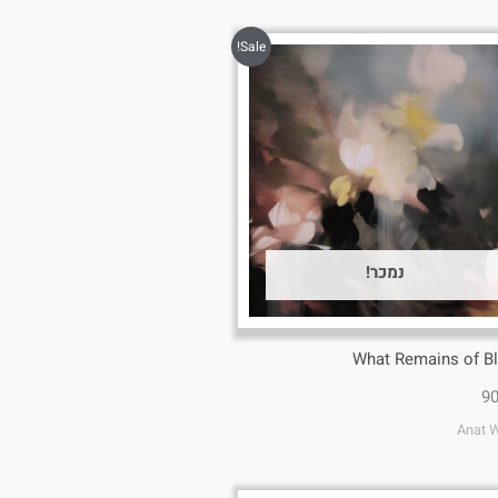
Sale!
נמכר!
What Remains of 
Anat 