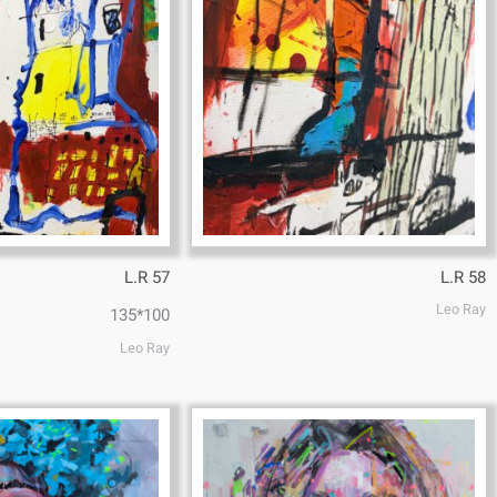
L.R 57
L.R 58
Leo Ray
100*135
Leo Ray