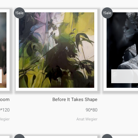
Sale!
Sale!
Bloom
Before It Takes Shape
120*90
80*90
Wegier
Anat Wegier