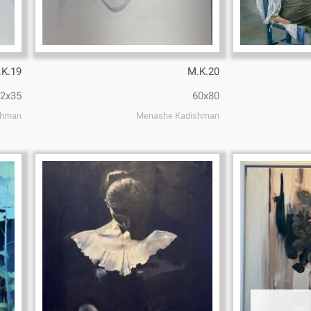
.K.19
M.K.20
2x35
60x80
shman
Menashe Kadishman