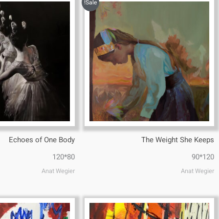
Sale!
Echoes of One Body
The Weight She Keeps
80*120
120*90
Anat Wegier
Anat Wegier