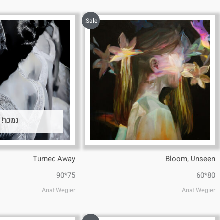
Sale!
נמכר!
Turned Away
Bloom, Unseen
75*90
80*60
Anat Wegier
Anat Wegier