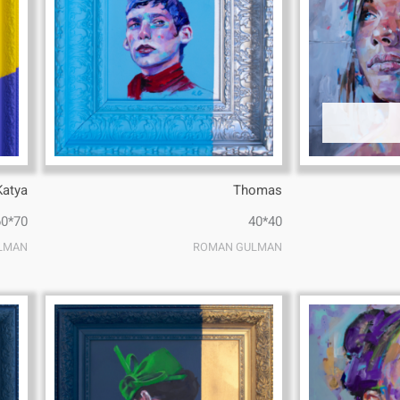
Katya
Thomas
70*60
40*40
LMAN
ROMAN GULMAN