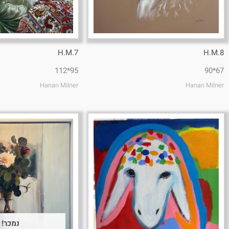
H.M.7
H.M.8
95*112
67*90
Hanan Milner
Hanan Milner
נמכר!