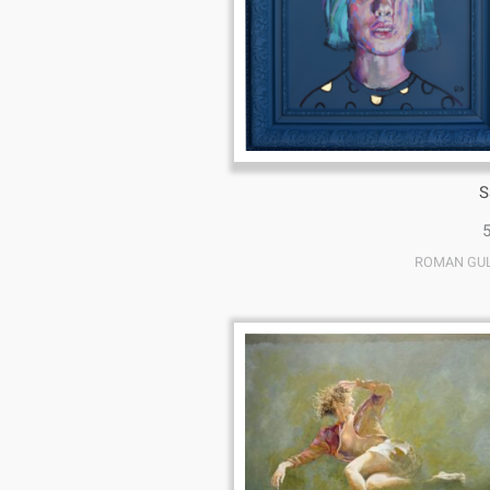
S
ROMAN GU