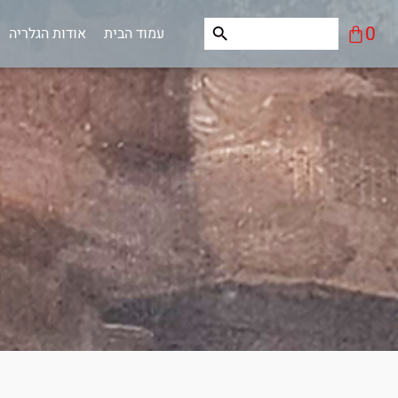
ילוג
Search Button
Search
עגלת
0
עמוד הבית
אודות הגלריה
תוכן
for:
קניות