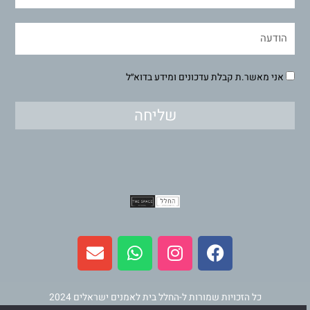
אני מאשר.ת קבלת עדכונים ומידע בדוא״ל
שליחה
E
W
I
F
n
h
n
a
v
a
s
c
e
t
t
e
l
s
a
b
כל הזכויות שמורות ל-החלל בית לאמנים ישראלים 2024