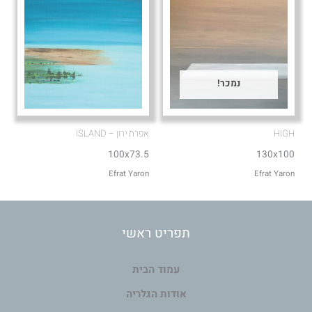
נמכר!
HIGH
אפרת ירון – ISLAND
100x73.5
130x100
Efrat Yaron
Efrat Yaron
תפריט ראשי
עמוד הבית
אודות הגלריה