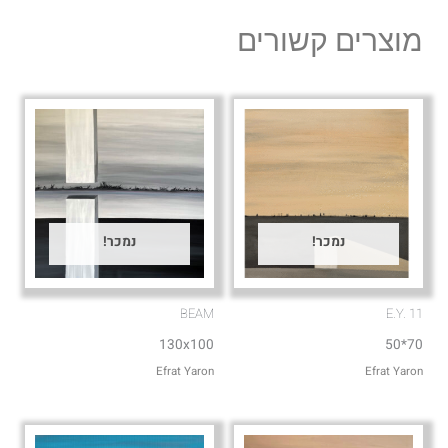
l
s
מוצרים קשורים
o
a
p
p
e
p
נמכר!
נמכר!
BEAM
E.Y. 11
130x100
70*50
Efrat Yaron
Efrat Yaron