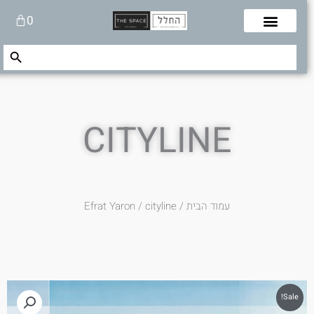
לוג
עגלת
0
תוכן
קניות
Search Button
Search
for:
CITYLINE
עמוד הבית
/
/ cityline
Efrat Yaron
Sale!