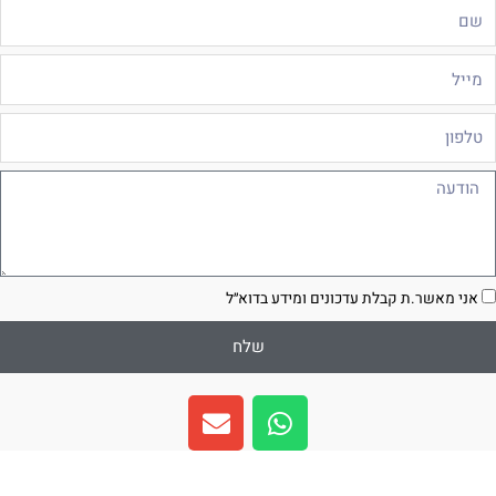
ם
ייל
לפון
ודעה
סכמה
אני מאשר.ת קבלת עדכונים ומידע בדוא״ל
שלח
E
W
n
h
v
a
e
t