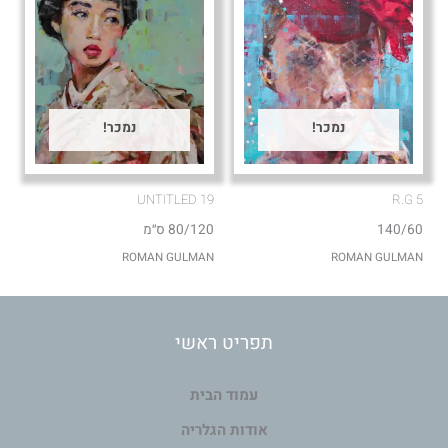
נמכר!
נמכר!
UNTITLED 19
R.G 5
140/60
80/120 ס״מ
ROMAN GULMAN
ROMAN GULMAN
תפריט ראשי
עמוד הבית
אודות הגלריה