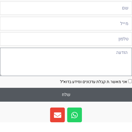
ם
ייל
לפון
ודעה
סכמה
אני מאשר.ת קבלת עדכונים ומידע בדוא״ל
שלח
E
W
n
h
v
a