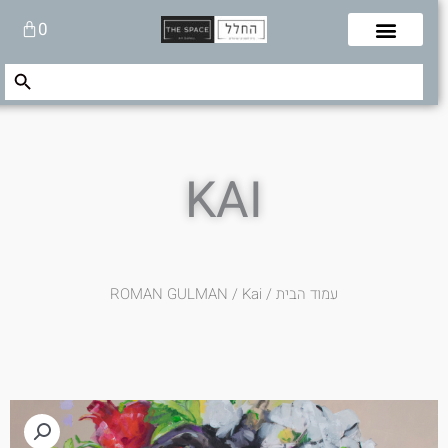
לוג
עגלת
0
תוכן
קניות
Search Button
Search
for:
KAI
עמוד הבית
/
/ Kai
ROMAN GULMAN