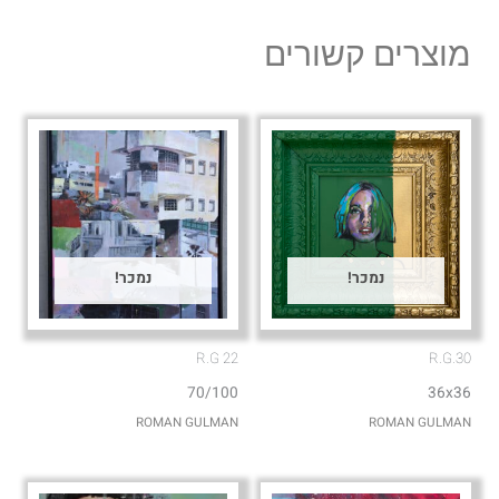
e
t
l
s
מוצרים קשורים
o
a
p
p
e
p
נמכר!
נמכר!
R.G 22
R.G.30
70/100
36x36
ROMAN GULMAN
ROMAN GULMAN