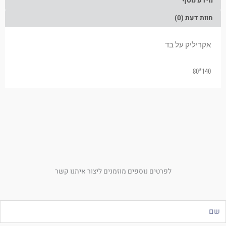
מידע נוסף
חוות דעת (0)
אקריליק על בד
140*80
לפרטים נוספים מוזמנים ליצור איתנו קשר
ם