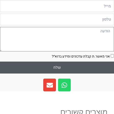
ייל
לפון
ודעה
סכמה
אני מאשר.ת קבלת עדכונים ומידע בדוא״ל
שלח
E
W
n
h
v
a
e
t
l
s
מוצרים קשורים
o
a