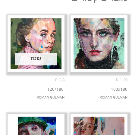
p
p
e
p
נמכר!
R.G 8
R.G.29
120/180
100x180
ROMAN GULMAN
ROMAN GULMAN