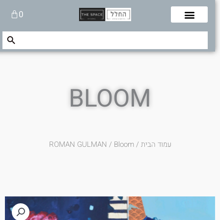
לוג
עגלת
0
תוכן
קניות
Search Button
Search
for:
BLOOM
עמוד הבית
/
/ Bloom
ROMAN GULMAN