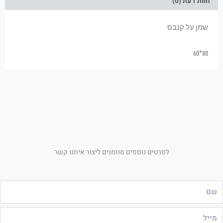
חוות דעת (0)
שמן על קנבס
80*60
לפרטים נוספים מוזמנים ליצור איתנו קשר
ם
ייל