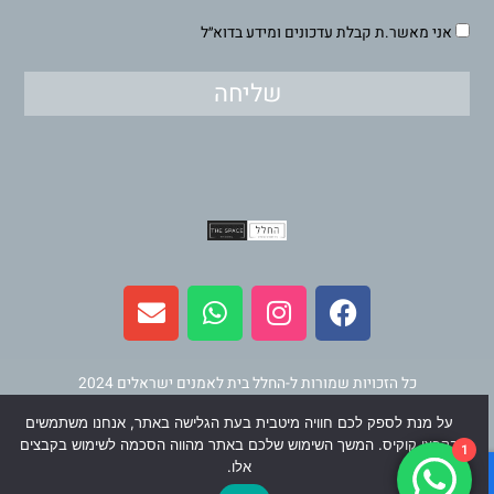
אני מאשר.ת קבלת עדכונים ומידע בדוא״ל
שליחה
E
W
I
F
n
h
n
a
v
a
s
c
e
t
t
e
l
s
a
b
כל הזכויות שמורות ל-החלל בית לאמנים ישראלים 2024
o
a
g
o
על מנת לספק לכם חוויה מיטבית בעת הגלישה באתר, אנחנו משתמשים
p
p
r
o
תחזוקה ופיתוח
וינר מדיה
בקבצי קוקיס. המשך השימוש שלכם באתר מהווה הסכמה לשימוש בקבצים
1
e
p
a
k
אלו.