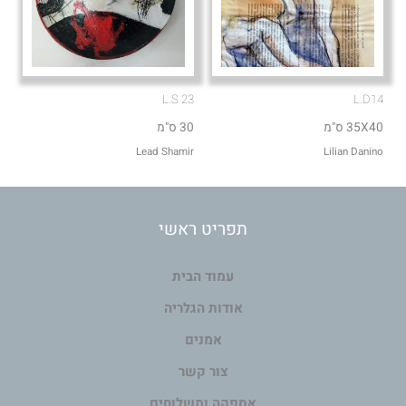
L.S 23
L.D14
35X40 ס"מ
30 ס"מ
Lead Shamir
Lilian Danino
תפריט ראשי
עמוד הבית
אודות הגלריה
אמנים
צור קשר
אספקה ומשלוחים