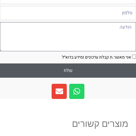
לפון
ודעה
סכמה
אני מאשר.ת קבלת עדכונים ומידע בדוא״ל
שלח
E
W
n
h
v
a
e
t
l
s
מוצרים קשורים
o
a
p
p