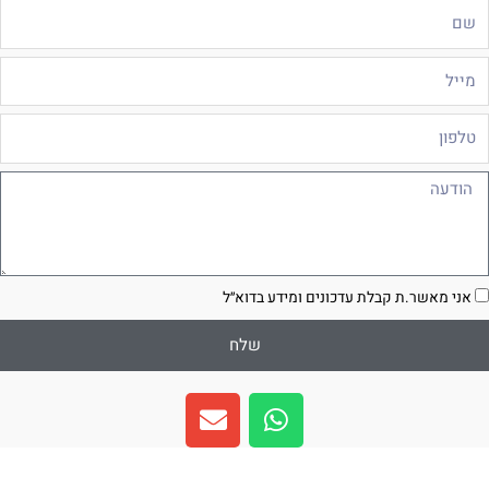
ם
ייל
לפון
ודעה
סכמה
אני מאשר.ת קבלת עדכונים ומידע בדוא״ל
שלח
E
W
n
h
v
a
e
t