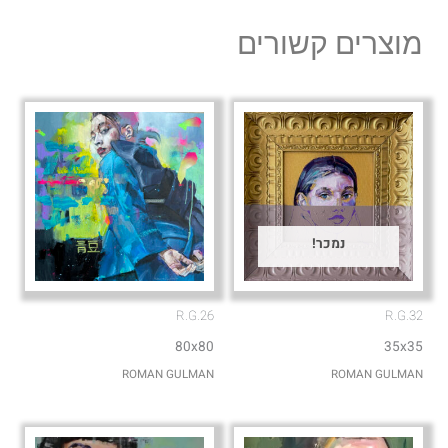
l
s
מוצרים קשורים
o
a
p
p
e
p
נמכר!
R.G.26
R.G.32
80x80
35x35
ROMAN GULMAN
ROMAN GULMAN