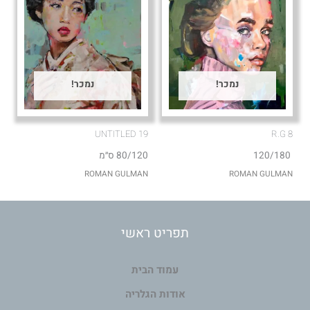
נמכר!
נמכר!
UNTITLED 19
R.G 8
120/180
80/120 ס״מ
ROMAN GULMAN
ROMAN GULMAN
תפריט ראשי
עמוד הבית
אודות הגלריה