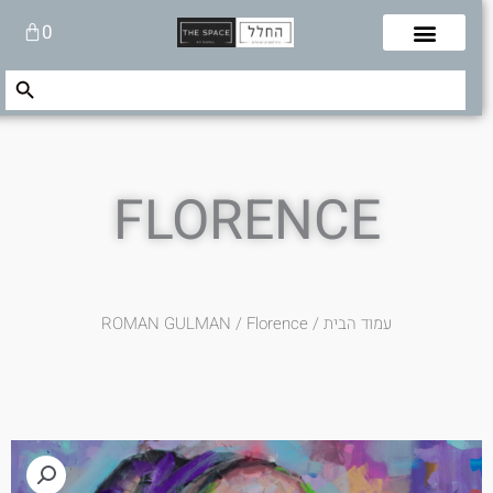
לוג
עגלת
0
תוכן
קניות
Search Button
Search
for:
FLORENCE
עמוד הבית
/
/ Florence
ROMAN GULMAN