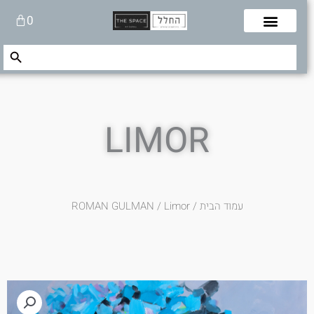
לוג
עגלת
0
תוכן
קניות
Search Button
Search
for:
LIMOR
עמוד הבית
/
/ Limor
ROMAN GULMAN