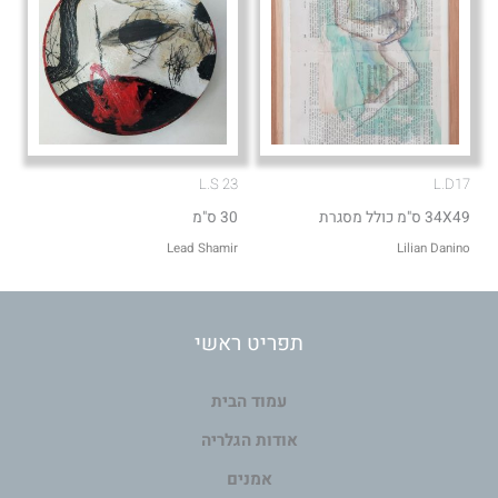
L.S 23
L.D17
34X49 ס"מ כולל מסגרת
30 ס"מ
Lead Shamir
Lilian Danino
תפריט ראשי
עמוד הבית
אודות הגלריה
אמנים