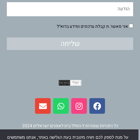
אני מאשר.ת קבלת עדכונים ומידע בדוא״ל
שליחה
E
W
I
F
n
h
n
a
v
a
s
c
e
t
t
e
l
s
a
b
כל הזכויות שמורות ל-החלל בית לאמנים ישראלים 2024
o
a
g
o
על מנת לספק לכם חוויה מיטבית בעת הגלישה באתר, אנחנו משתמשים