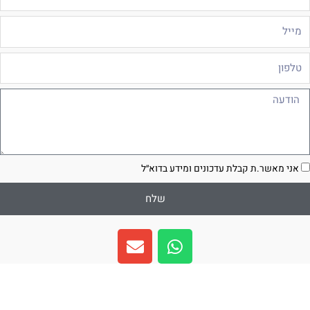
ייל
לפון
ודעה
סכמה
אני מאשר.ת קבלת עדכונים ומידע בדוא״ל
שלח
E
W
n
h
v
a
e
t
l
s