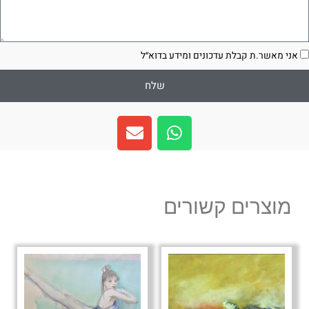
סכמה
אני מאשר.ת קבלת עדכונים ומידע בדוא״ל
שלח
E
W
n
h
v
a
e
t
l
s
מוצרים קשורים
o
a
p
p
e
p