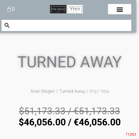
לוג
עגלת
0
תוכן
קניות
Search Button
Search
for:
TURNED AWAY
עמוד הבית
/
/ Turned Away
Anat Wegier
$
51,173.33
/
€
51,173.33
$
46,056.00
/
€
46,056.00
נמכר!