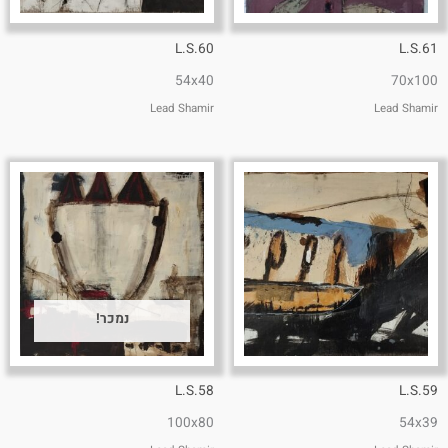
L.S.60
L.S.61
54x40
70x100
Lead Shamir
Lead Shamir
נמכר!
L.S.58
L.S.59
100x80
54x39