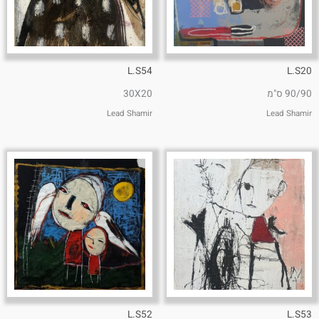
L.S54
L.S20
90/90 ס"מ
30X20
Lead Shamir
Lead Shamir
L.S52
L.S53