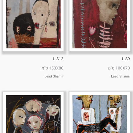
L.S13
L.S9
100X70 ס"מ
150X80 ס"מ
Lead Shamir
Lead Shamir