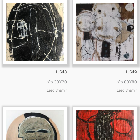
L.S48
L.S49
80X80 ס"מ
30X20 ס"מ
Lead Shamir
Lead Shamir