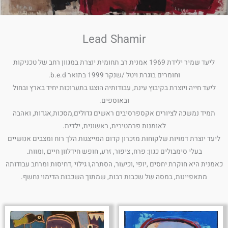
Lead Shamir
ליעד שמיר ילידת 1969 אמנית רב תחומית יוצרת במגוון רחב של טכניקות
וחומרים בוגרת ויטל /שנקר 1999 בתואר b.e.d.
ליעד חייה ויוצרת בקיבוץ עינת, עבודותיה הוצגו בתערוכות יחיד בארץ ובחול
ובאוספים.
תמיד נמשכה לציורים אקספרסיבים ראשים גדולים,מסכות,אגדות, ואהבה
לאומנות פרמטיבית, ראשונית, ילדית.
ליעד יוצרת דמויות שלקוחות מזכרון קדום המייצגות הלך רוח ומצבים אנושיים
בעלי סימבולים כגון: פרח, ציפור, זרע, חופש חידלוון חיים ,ומוות.
כאמנית היא חוקרת יחסים ,יופי ,וכיעור, הסתרה,ו גילוי ,דחיסות ומרחב עבודותה
מתאפיינות, במסה של שכבות רבות, שמתוך השכבות הדימוי נחשף.