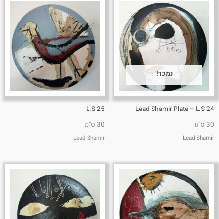
נמכר!
L.S 25
Lead Shamir Plate – L.S 24
30 ס"מ
30 ס"מ
Lead Shamir
Lead Shamir