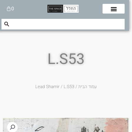
לוג
עגלת
0
תוכן
קניות
Search Button
Search
for:
L.S53
עמוד הבית
/
/ L.S53
Lead Shamir