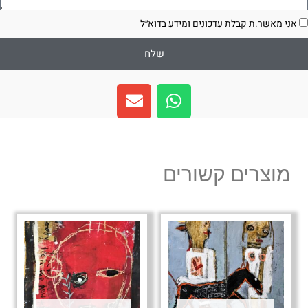
סכמה
אני מאשר.ת קבלת עדכונים ומידע בדוא״ל
שלח
E
W
n
h
v
a
e
t
l
s
מוצרים קשורים
o
a
p
p
e
p