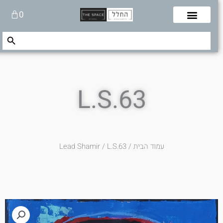
לוג
עגלת
0
תוכן
קניות
Search Button
Search
for:
L.S.63
עמוד הבית
/
/ L.S.63
Lead Shamir