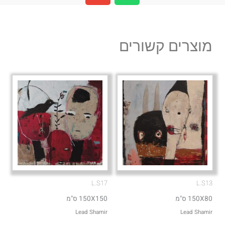
v
a
e
t
l
s
מוצרים קשורים
o
a
p
p
e
p
L.S17
L.S13
150X80 ס"מ
150X150 ס"מ
Lead Shamir
Lead Shamir