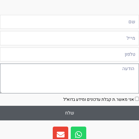
ם
ייל
לפון
ודעה
סכמה
אני מאשר.ת קבלת עדכונים ומידע בדוא״ל
שלח
E
W
n
h