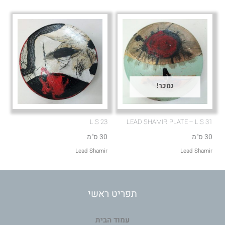
נמכר!
L.S 23
LEAD SHAMIR PLATE – L.S 31
30 ס"מ
30 ס"מ
Lead Shamir
Lead Shamir
תפריט ראשי
עמוד הבית