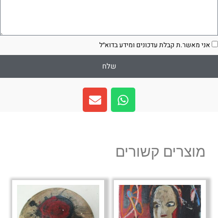
סכמה
אני מאשר.ת קבלת עדכונים ומידע בדוא״ל
שלח
E
W
n
h
v
a
e
t
l
s
מוצרים קשורים
o
a
p
p
e
p