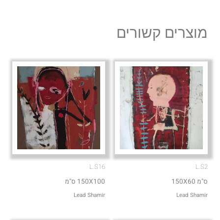
e
t
l
s
מוצרים קשורים
o
a
p
p
e
p
L.S16
L.S2
ס"מ 150X60
150X100 ס"מ
Lead Shamir
Lead Shamir