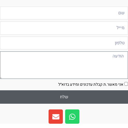
ם
ייל
לפון
ודעה
סכמה
אני מאשר.ת קבלת עדכונים ומידע בדוא״ל
שלח
E
W
n
h
v
a