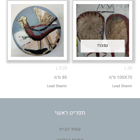
נמכר!
L.S 25
L.S5
100X70 ס"מ
30 ס"מ
Lead Shamir
Lead Shamir
תפריט ראשי
עמוד הבית