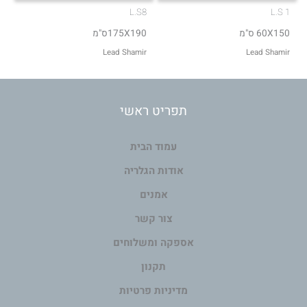
L.S8
L.S 1
60X150 ס"מ
175X190ס"מ
Lead Shamir
Lead Shamir
תפריט ראשי
עמוד הבית
אודות הגלריה
אמנים
צור קשר
אספקה ומשלוחים
תקנון
מדיניות פרטיות