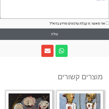
סכמה
אני מאשר.ת קבלת עדכונים ומידע בדוא״ל
שלח
E
W
n
h
v
a
e
t
l
s
מוצרים קשורים
o
a
p
p
e
p