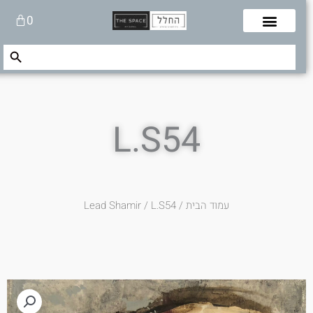
לוג
עגלת
0
תוכן
קניות
Search Button
Search
for:
L.S54
עמוד הבית
/
/ L.S54
Lead Shamir