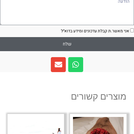
סכמה
אני מאשר.ת קבלת עדכונים ומידע בדוא״ל
שלח
E
W
n
h
v
a
e
t
l
s
מוצרים קשורים
o
a
p
p
e
p