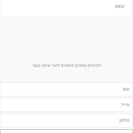
47X32
לפרטים נוספים מוזמנים ליצור איתנו קשר
ם
ייל
לפון
ודעה