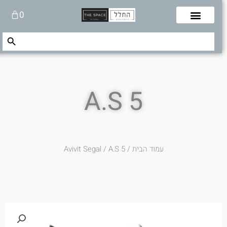
לוג
עגלת
0
תוכן
קניות
Search Button
Search
for:
A.S 5
עמוד הבית
/
/ A.S 5
Avivit Segal