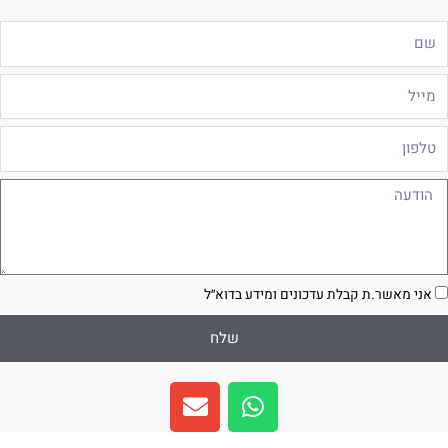
ם
ייל
לפון
ודעה
סכמה
אני מאשר.ת קבלת עדכונים ומידע בדוא״ל
שלח
E
W
n
h
v
a