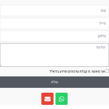
ם
ייל
לפון
ודעה
סכמה
אני מאשר.ת קבלת עדכונים ומידע בדוא״ל
שלח
E
W
n
h
v
a