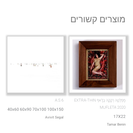
e
t
l
s
מוצרים קשורים
o
a
p
p
e
p
מֻפְלֶטָהּ רְקֶקָהּ בְּזָ'אף EXTRA-THIN
A.S 6
MUFLETA 2020
40x60 60x90 70x100 100x150
17X22
Avivit Segal
Tamar Benin