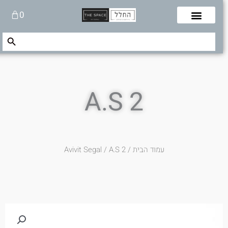
לוג
עגלת
0
תוכן
קניות
Search Button
Search
for:
A.S 2
עמוד הבית
/
/ A.S 2
Avivit Segal