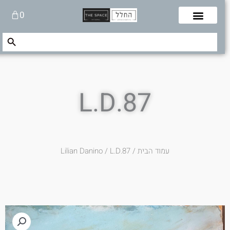
לוג
עגלת
0
תוכן
קניות
Search Button
Search
for:
L.D.87
עמוד הבית
/
/ L.D.87
Lilian Danino