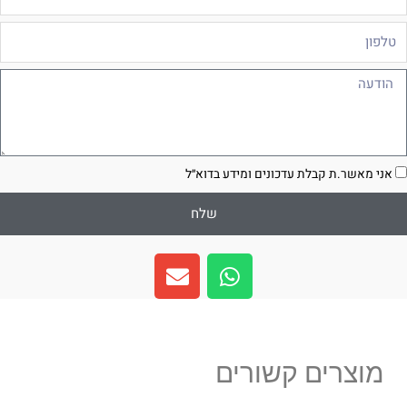
לפון
ודעה
סכמה
אני מאשר.ת קבלת עדכונים ומידע בדוא״ל
שלח
E
W
n
h
v
a
e
t
l
s
מוצרים קשורים
o
a
p
p