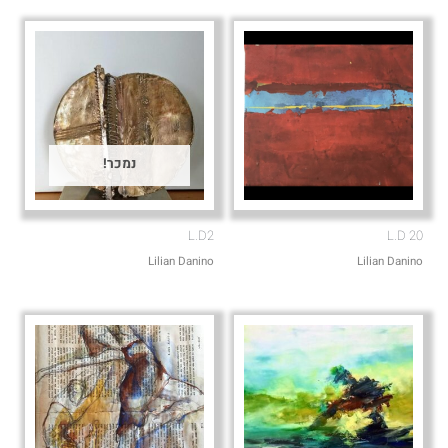
e
p
נמכר!
L.D2
L.D 20
Lilian Danino
Lilian Danino