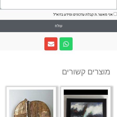
סכמה
אני מאשר.ת קבלת עדכונים ומידע בדוא״ל
שלח
E
W
n
h
v
a
e
t
l
s
מוצרים קשורים
o
a
p
p
e
p