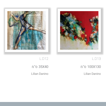
L.D12
L.D13
100X130 ס"מ
35X40 ס"מ
Lilian Danino
Lilian Danino