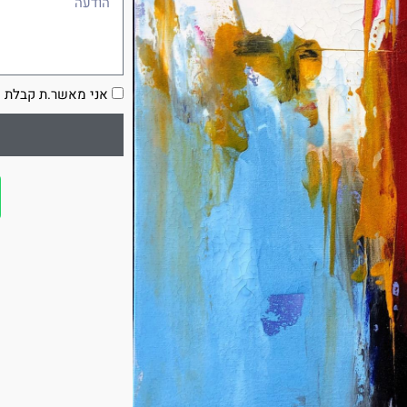
הסכמה
אני מאשר.ת קבלת ע