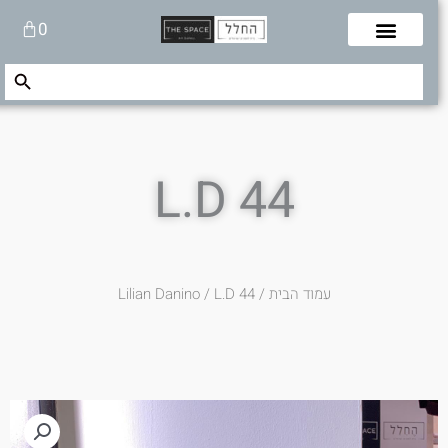
לוג
עגלת
0
תוכן
קניות
Search Button
Search
for:
L.D 44
עמוד הבית
/
/ L.D 44
Lilian Danino