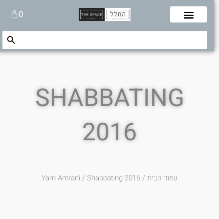
לוג
עגלת
0
תוכן
קניות
Search Button
Search
for:
SHABBATING
2016
עמוד הבית
/
/ Shabbating 2016
Yam Amrani