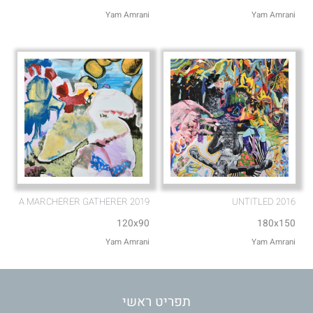
Yam Amrani
Yam Amrani
A MARCHERER GATHERER 2019
UNTITLED 2016
120x90
180x150
Yam Amrani
Yam Amrani
תפריט ראשי