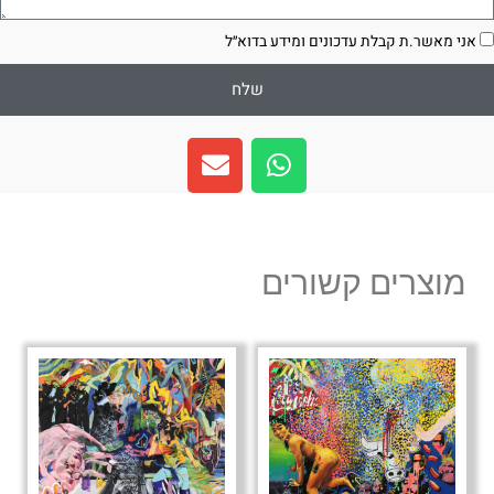
סכמה
אני מאשר.ת קבלת עדכונים ומידע בדוא״ל
שלח
E
W
n
h
v
a
e
t
l
s
מוצרים קשורים
o
a
p
p
e
p