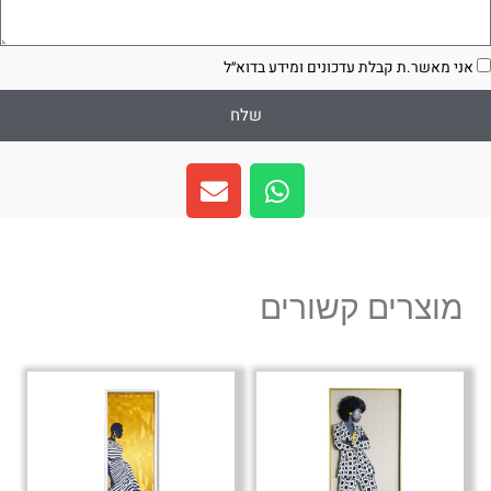
סכמה
אני מאשר.ת קבלת עדכונים ומידע בדוא״ל
שלח
E
W
n
h
v
a
e
t
l
s
מוצרים קשורים
o
a
p
p
e
p