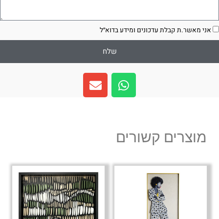
סכמה
אני מאשר.ת קבלת עדכונים ומידע בדוא״ל
שלח
E
W
n
h
v
a
e
t
l
s
מוצרים קשורים
o
a
p
p
e
p