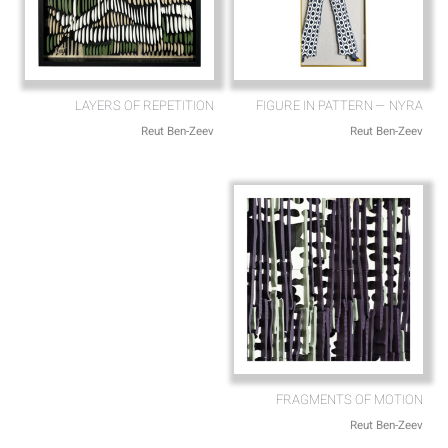
LAYERS OF REPETITION
FIGURE IN PATTERN — NYRA
Reut Ben-Zeev
Reut Ben-Zeev
FRAGMENTS OF MOTION
Reut Ben-Zeev