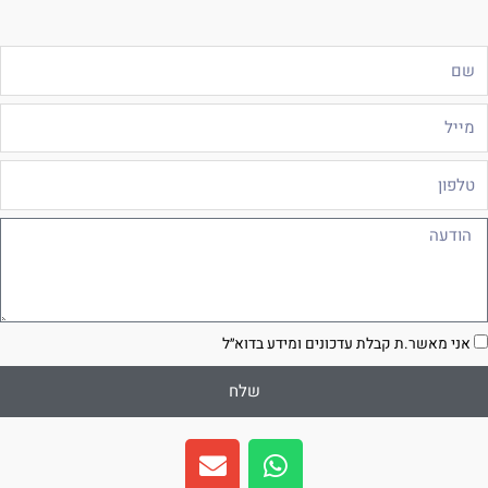
ם
ייל
לפון
ודעה
סכמה
אני מאשר.ת קבלת עדכונים ומידע בדוא״ל
שלח
E
W
n
h