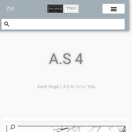
לוג
עגלת
0
תוכן
קניות
Search Button
Search
for:
A.S 4
עמוד הבית
/
/ A.S 4
Avivit Segal