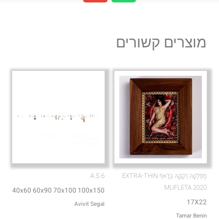
v
a
e
t
l
s
מוצרים קשורים
o
a
p
p
e
p
מֻפְלֶטָהּ רְקֶקָהּ בְּזָ'אף EXTRA-THIN
A.S 6
MUFLETA 2020
40x60 60x90 70x100 100x150
17X22
Avivit Segal
Tamar Benin