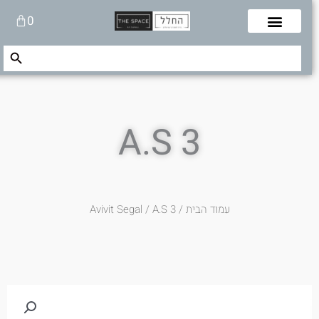
לוג
עגלת
0
תוכן
קניות
Search Button
Search
for:
A.S 3
עמוד הבית
/
/ A.S 3
Avivit Segal