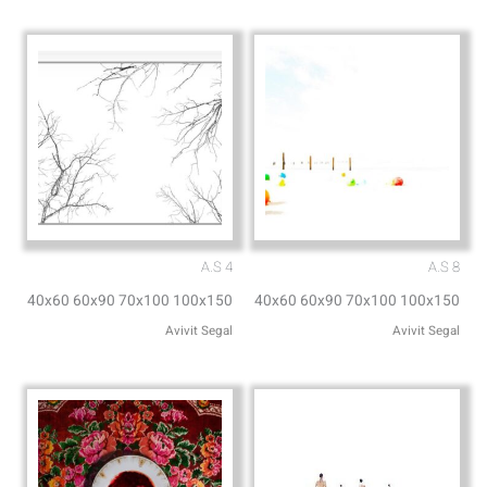
p
p
e
p
A.S 4
A.S 8
40x60 60x90 70x100 100x150
40x60 60x90 70x100 100x150
Avivit Segal
Avivit Segal