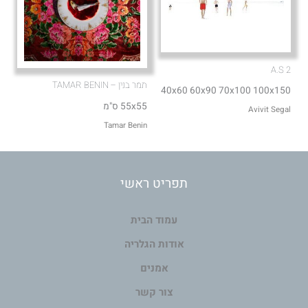
A.S 2
תמר בנין – TAMAR BENIN
40x60 60x90 70x100 100x150
55x55 ס"מ
Avivit Segal
Tamar Benin
תפריט ראשי
עמוד הבית
אודות הגלריה
אמנים
צור קשר