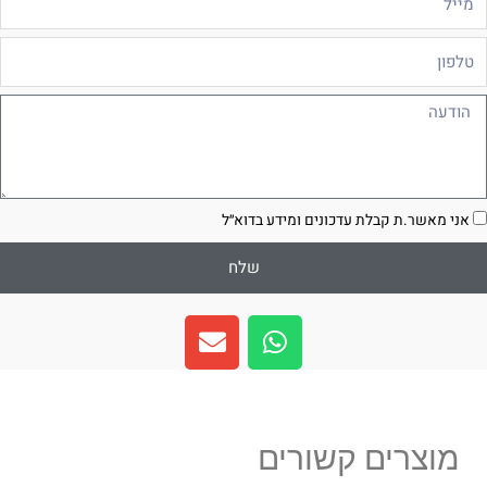
לפון
ודעה
סכמה
אני מאשר.ת קבלת עדכונים ומידע בדוא״ל
שלח
E
W
n
h
v
a
e
t
l
s
מוצרים קשורים
o
a