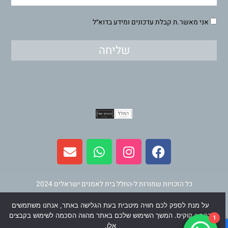
אני מאשר.ת קבלת עדכונים ומידע בדוא״ל
שליחה
E
W
I
F
n
h
n
a
v
a
s
c
e
t
t
e
l
s
a
b
כל הזכויות שמורות ל-החלל בית לאמנים ישראלים 2024
o
a
g
o
על מנת לספק לכם חוויה מיטבית בעת הגלישה באתר, אנחנו משתמשים
p
p
r
o
תחזוקה ופיתוח
וינר מדיה
בקבצי קוקיס. המשך השימוש שלכם באתר מהווה הסכמה לשימוש בקבצים
1
e
p
a
k
אלו.