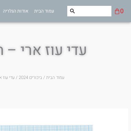
ילוג
Search Button
Search
עגלת
0
עמוד הבית
אודות הגלריה
תוכן
for:
קניות
עדי עוז ארי – 
עמוד הבית
/
ביכורים 2024
/ עדי עוז 