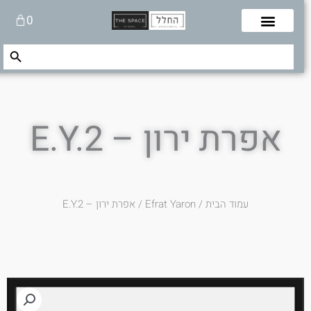
לוג
עגלת
0
תוכן
קניות
Search Button
Search
for:
אפרת ירון – E.Y.2
עמוד הבית
/
Efrat Yaron
/ אפרת ירון – E.Y.2