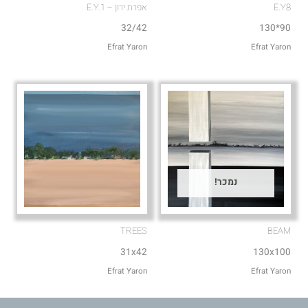
E.Y8
אפרת ירון – E.Y.1
32/42
90*130
Efrat Yaron
Efrat Yaron
נמכר!
TREES
BEAM
31x42
130x100
Efrat Yaron
Efrat Yaron