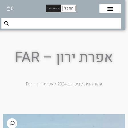
לוג
עגלת
0
תוכן
קניות
Search Button
Search
for:
אפרת ירון – FAR
עמוד הבית
/
ביכורים 2024
/ אפרת ירון – Far