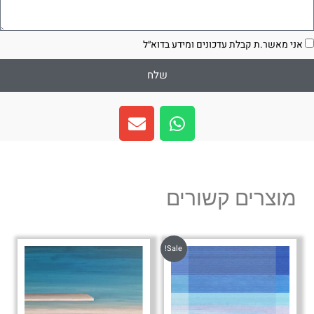
סכמה
אני מאשר.ת קבלת עדכונים ומידע בדוא״ל
שלח
E
W
n
h
v
a
e
t
l
s
מוצרים קשורים
o
a
p
p
e
p
Sale!