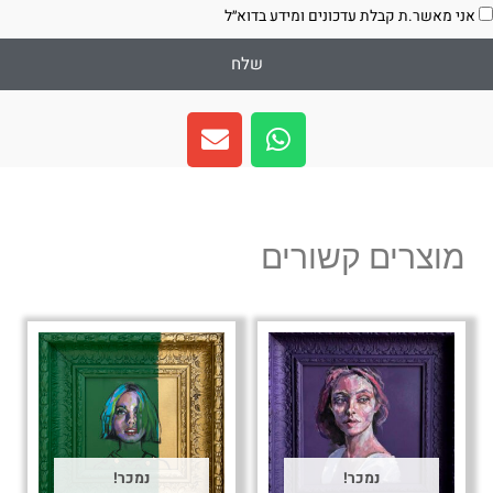
סכמה
אני מאשר.ת קבלת עדכונים ומידע בדוא״ל
שלח
E
W
n
h
v
a
e
t
l
s
מוצרים קשורים
o
a
p
p
e
p
נמכר!
נמכר!