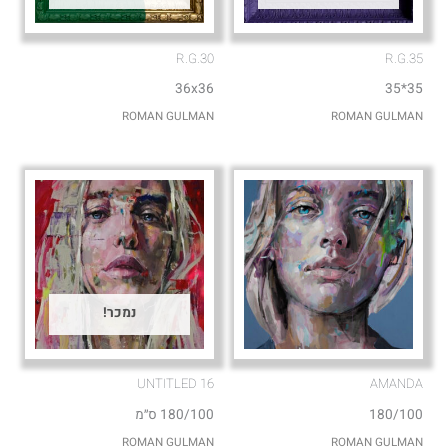
R.G.30
R.G.35
36x36
35*35
ROMAN GULMAN
ROMAN GULMAN
נמכר!
UNTITLED 16
AMANDA
180/100
180/100 ס״מ
ROMAN GULMAN
ROMAN GULMAN