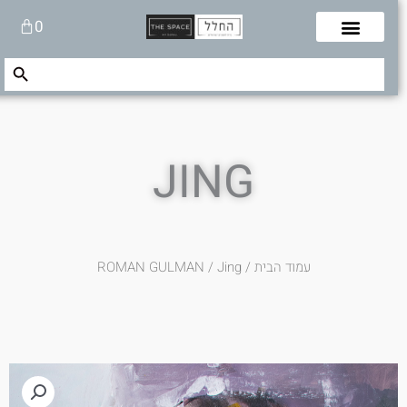
לוג
עגלת
0
תוכן
קניות
Search Button
Search
for:
JING
עמוד הבית
/
/ Jing
ROMAN GULMAN