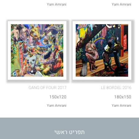
Yam Amrani
Yam Amrani
GANG OF FOUR 2017
LE BORDEL 2016
150x120
180x150
Yam Amrani
Yam Amrani
תפריט ראשי