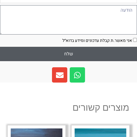
ודעה
סכמה
אני מאשר.ת קבלת עדכונים ומידע בדוא״ל
שלח
E
W
n
h
v
a
e
t
l
s
מוצרים קשורים
o
a
p
p
e
p