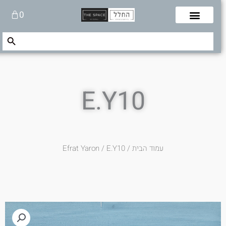
לוג
עגלת
0
תוכן
קניות
Search Button
Search
for:
E.Y10
עמוד הבית
/
/ E.Y10
Efrat Yaron