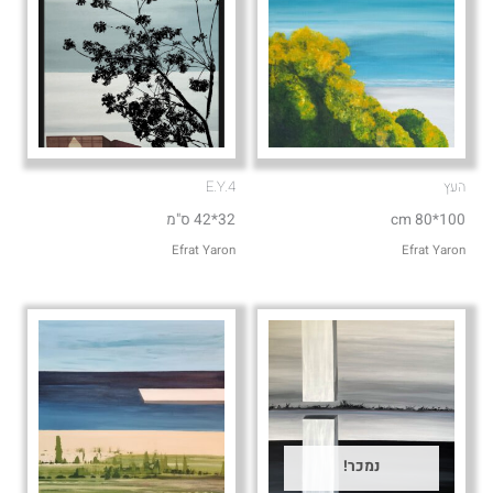
העץ
E.Y.4
100*80 cm
32*42 ס"מ
Efrat Yaron
Efrat Yaron
נמכר!