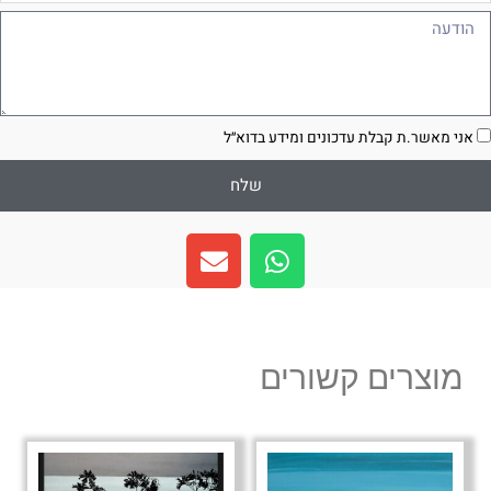
ודעה
סכמה
אני מאשר.ת קבלת עדכונים ומידע בדוא״ל
שלח
E
W
n
h
v
a
e
t
l
s
מוצרים קשורים
o
a
p
p
e
p