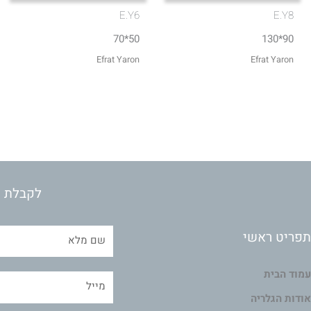
E.Y6
E.Y8
50*70
90*130
Efrat Yaron
Efrat Yaron
לקבלת מ
תפריט ראשי
עמוד הבית
אודות הגלריה