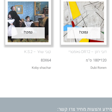
נמכר!
נמכר!
דובי רונן – DR12 גאומטרי
קובי שחר – K.S.2
120*180 ס"מ
83X64
Koby shachar
Dubi Ronen
ידע והצעות מחיר צרו קשר: