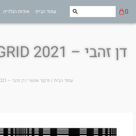
ילוג
Search Button
Search
עגלת
0
עמוד הבית
אודות הגלריה
תוכן
for:
קניות
דן זהבי – FIBONACCI GRID 2021
עמוד הבית
/
זרקור אנושי
/ דן זהבי – Fibonacci grid 2021