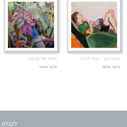
אורנה דגני – עומר 2019
אולגה אורישניקוב
זרקור אנושי
זרקור אנושי
לקבלת מ