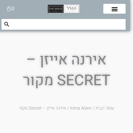
לוג
עגלת
0
תוכן
קניות
Search Button
Search
for:
אירנה אייזן –
SECRET מקור
עמוד הבית
/
Irena Aizen
/ אירנה אייזן – Secret מקור