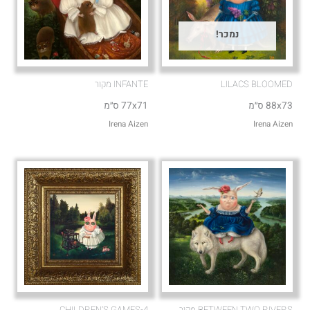
נמכר!
LILACS BLOOMED
INFANTE מקור
88x73 ס״מ
77x71 ס״מ
Irena Aizen
Irena Aizen
BETWEEN TWO RIVERS מקור
CHILDREN'S GAMES-4