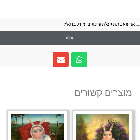
סכמה
אני מאשר.ת קבלת עדכונים ומידע בדוא״ל
שלח
E
W
n
h
v
a
e
t
l
s
מוצרים קשורים
o
a
p
p
e
p