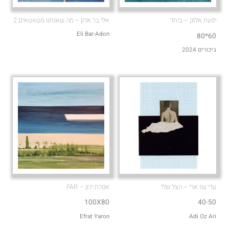
יפעת אלוק – ביחד
אלי בר אדון – מה שאנחנו מטאטאים 2
Eli Bar-Adon
60*80
ביכורים 2024
עדי עוז ארי – הצל שלי
אפרת ירון – FAR
100X80
40-50
Efrat Yaron
Adi Oz Ari