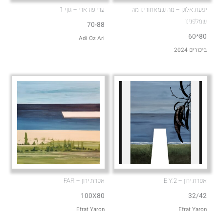
יפעת אלוק – מה שמאחורינו מה
עדי עוז ארי – גוף 1
שמלפנינו
70-88
80*60
Adi Oz Ari
ביכורים 2024
אפרת ירון – E.Y.2
אפרת ירון – FAR
100X80
32/42
Efrat Yaron
Efrat Yaron