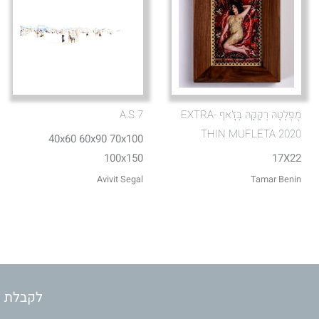
מֻפְלֶטָהּ רְקֶקָהּ בְּזָ'אף EXTRA-
A.S 7
THIN MUFLETA 2020
40x60 60x90 70x100
100x150
17X22
Avivit Segal
Tamar Benin
לקבלת מ