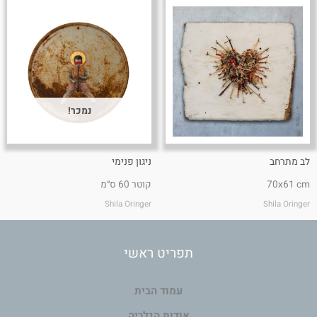
נמכר!
לב מתרחב
ניגון פנימי
70x61 cm
קוטר 60 ס״מ
Shila Oringer
Shila Oringer
תפריט ראשי
עמוד הבית
אודות הגלריה