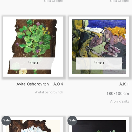
Shila Oringer
Shila Oringer
נמכר!
נמכר!
Avital Oshorovitch – A.O 4
A.K 1
Avital oshorovitch
180x100 cm
Aron Kravitz
Sale!
Sale!