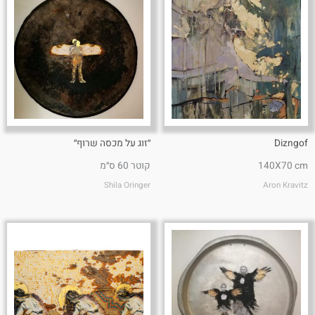
Dizngof
״זוג על מכסה שרוף״
140X70 cm
קוטר 60 ס״מ
Shila Oringer
Aron Kravitz