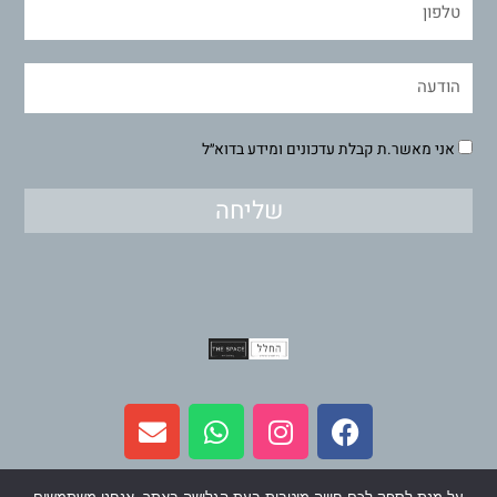
אני מאשר.ת קבלת עדכונים ומידע בדוא״ל
שליחה
E
W
I
F
n
h
n
a
v
a
s
c
e
t
t
e