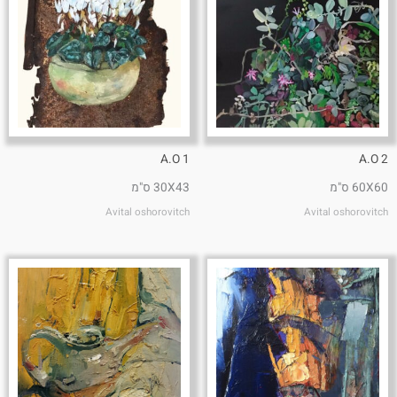
A.O 1
A.O 2
60X60 ס"מ
30X43 ס"מ
Avital oshorovitch
Avital oshorovitch