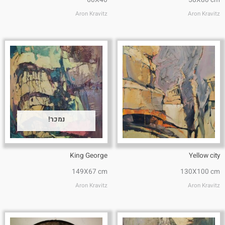
Aron Kravitz
Aron Kravitz
נמכר!
King George
Yellow city
149X67 cm
130X100 cm
Aron Kravitz
Aron Kravitz