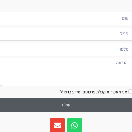
ם
ייל
לפון
ודעה
סכמה
אני מאשר.ת קבלת עדכונים ומידע בדוא״ל
שלח
E
W
n
h