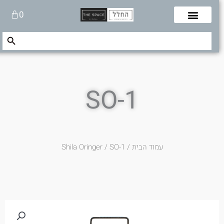
לוג
עגלת
0
תוכן
קניות
Search Button
Search
for:
SO-1
עמוד הבית
/
/ SO-1
Shila Oringer