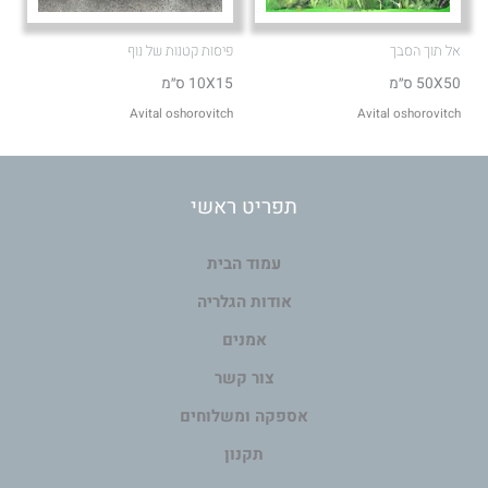
אל תוך הסבך
פיסות קטנות של נוף
50X50 ס״מ
10X15 ס״מ
Avital oshorovitch
Avital oshorovitch
תפריט ראשי
עמוד הבית
אודות הגלריה
אמנים
צור קשר
אספקה ומשלוחים
תקנון