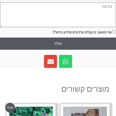
ודעה
סכמה
אני מאשר.ת קבלת עדכונים ומידע בדוא״ל
שלח
E
W
n
h
v
a
e
t
l
s
מוצרים קשורים
o
a
p
p
e
p
Sale!