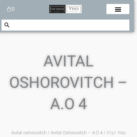
לוג
עגלת
0
תוכן
קניות
Search Button
Search
for:
AVITAL
OSHOROVITCH –
A.O 4
עמוד הבית
/
/ Avital Oshorovitch – A.O 4
Avital oshorovitch