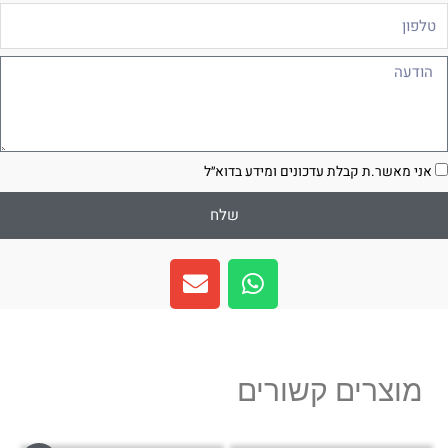
לפון
ודעה
סכמה
אני מאשר.ת קבלת עדכונים ומידע בדוא״ל
שלח
E
W
n
h
v
a
e
t
l
s
מוצרים קשורים
o
a
p
p
e
p