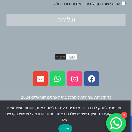
אני מאשר.ת קבלת עדכונים ומידע בדוא״ל
שליחה
E
W
I
F
n
h
n
a
v
a
s
c
e
t
t
e
l
s
a
b
כל הזכויות שמורות ל-החלל בית לאמנים ישראלים 2024
o
a
g
o
על מנת לספק לכם חוויה מיטבית בעת הגלישה באתר, אנחנו משתמשים
p
p
r
o
תחזוקה ופיתוח
וינר מדיה
בקבצי קוקיס. המשך השימוש שלכם באתר מהווה הסכמה לשימוש בקבצים
1
e
p
a
k
אלו.
m
אוקיי