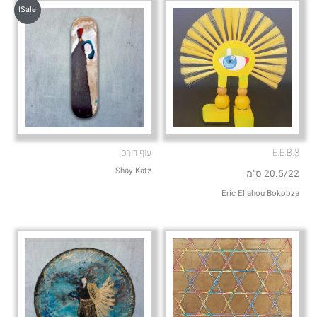
Sale!
E.E.B.3
עוף דורס
Shay Katz
20.5/22 ס"מ
Eric Eliahou Bokobza